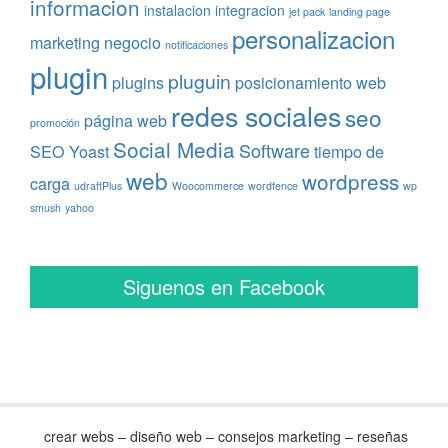
informacion
instalacion
integracion
jet pack
landing page
personalizacion
marketing
negocio
notificaciones
plugin
pluguin
plugins
posicionamiento web
redes sociales
seo
página web
promoción
Social Media
Software
SEO Yoast
tiempo de
web
wordpress
carga
udraftPlus
Woocommerce
wordfence
wp
smush
yahoo
Siguenos en Facebook
crear webs – diseño web – consejos marketing – reseñas