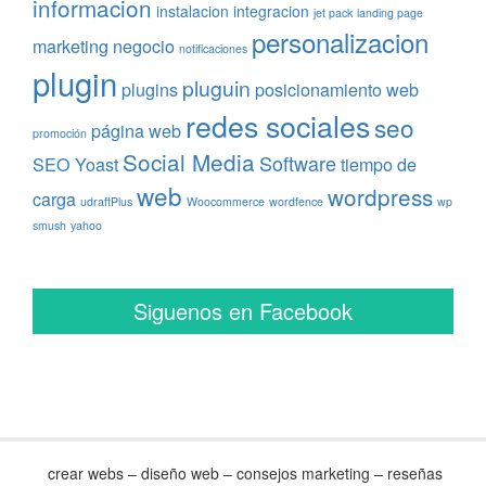
informacion
instalacion
integracion
jet pack
landing page
personalizacion
marketing
negocio
notificaciones
plugin
pluguin
plugins
posicionamiento web
redes sociales
seo
página web
promoción
Social Media
Software
SEO Yoast
tiempo de
web
wordpress
carga
udraftPlus
Woocommerce
wordfence
wp
smush
yahoo
Siguenos en Facebook
crear webs – diseño web – consejos marketing – reseñas