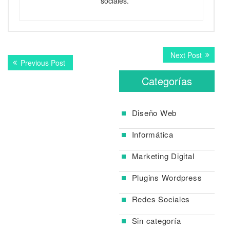
sociales.
Navegación
Next
Next Post
Previous
Previous Post
post:
de
post:
Categorías
entradas
Diseño Web
Informática
Marketing Digital
Plugins Wordpress
Redes Sociales
Sin categoría