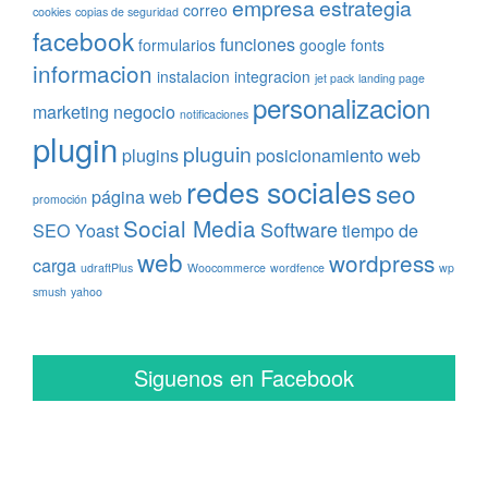
empresa
estrategia
correo
cookies
copias de seguridad
facebook
funciones
formularios
google fonts
informacion
instalacion
integracion
jet pack
landing page
personalizacion
marketing
negocio
notificaciones
plugin
pluguin
plugins
posicionamiento web
redes sociales
seo
página web
promoción
Social Media
Software
SEO Yoast
tiempo de
web
wordpress
carga
udraftPlus
Woocommerce
wordfence
wp
smush
yahoo
Siguenos en Facebook