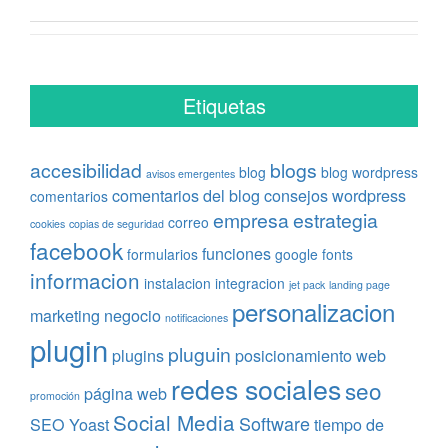
Etiquetas
accesibilidad
blogs
blog
blog wordpress
avisos emergentes
comentarios del blog
consejos wordpress
comentarios
empresa
estrategia
correo
cookies
copias de seguridad
facebook
funciones
formularios
google fonts
informacion
instalacion
integracion
jet pack
landing page
personalizacion
marketing
negocio
notificaciones
plugin
pluguin
plugins
posicionamiento web
redes sociales
seo
página web
promoción
Social Media
Software
SEO Yoast
tiempo de