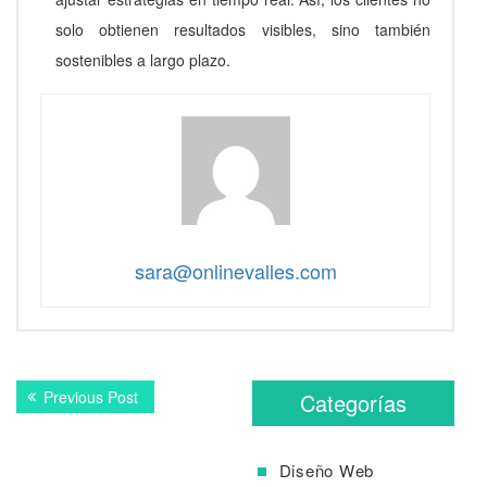
solo obtienen resultados visibles, sino también
sostenibles a largo plazo.
sara@onlinevalles.com
Navegación
Previous
Previous Post
Categorías
de
post:
entradas
Diseño Web