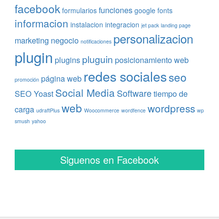
facebook
funciones
formularios
google fonts
informacion
instalacion
integracion
jet pack
landing page
personalizacion
marketing
negocio
notificaciones
plugin
pluguin
plugins
posicionamiento web
redes sociales
seo
página web
promoción
Social Media
Software
SEO Yoast
tiempo de
web
wordpress
carga
udraftPlus
Woocommerce
wordfence
wp
smush
yahoo
Siguenos en Facebook