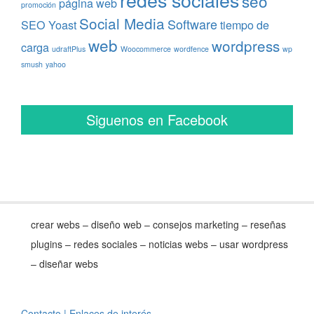
seo
página web
promoción
Social Media
Software
SEO Yoast
tiempo de
web
wordpress
carga
udraftPlus
Woocommerce
wordfence
wp
smush
yahoo
Siguenos en Facebook
crear webs – diseño web – consejos marketing – reseñas
plugins – redes sociales – noticias webs – usar wordpress
– diseñar webs
Contacto
| Enlaces de interés