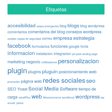
Etiquetas
accesibilidad
blogs
blog
blog wordpress
avisos emergentes
comentarios del blog
consejos wordpress
comentarios
empresa
estrategia
correo
cookies
copias de seguridad
facebook
funciones
formularios
google fonts
informacion
instalacion
integracion
jet pack
landing page
personalizacion
marketing
negocio
notificaciones
plugin
pluguin
plugins
posicionamiento web
redes sociales
seo
página web
promoción
Social Media
Software
SEO Yoast
tiempo de
web
wordpress
carga
udraftPlus
Woocommerce
wordfence
wp
smush
yahoo