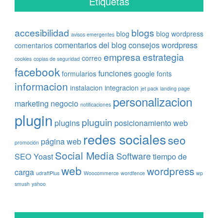
Etiquetas
accesibilidad
blogs
blog
blog wordpress
avisos emergentes
comentarios del blog
consejos wordpress
comentarios
empresa
estrategia
correo
cookies
copias de seguridad
facebook
funciones
formularios
google fonts
informacion
instalacion
integracion
jet pack
landing page
personalizacion
marketing
negocio
notificaciones
plugin
pluguin
plugins
posicionamiento web
redes sociales
seo
página web
promoción
Social Media
Software
SEO Yoast
tiempo de
web
wordpress
carga
udraftPlus
Woocommerce
wordfence
wp
smush
yahoo