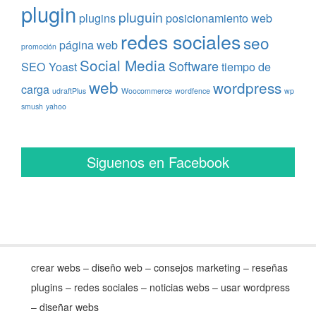
plugin
pluguin
plugins
posicionamiento web
redes sociales
seo
página web
promoción
Social Media
Software
SEO Yoast
tiempo de
web
wordpress
carga
udraftPlus
Woocommerce
wordfence
wp
smush
yahoo
Siguenos en Facebook
crear webs – diseño web – consejos marketing – reseñas
plugins – redes sociales – noticias webs – usar wordpress
– diseñar webs