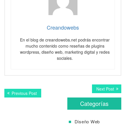
Creandowebs
En el blog de creandowebs.net podrás encontrar
mucho contenido como reseñas de plugins
wordpress, diseño web, marketing digital y redes
sociales.
Navegación
Next
Next Post
Previous
Previous Post
post:
de
post:
Categorías
entradas
Diseño Web