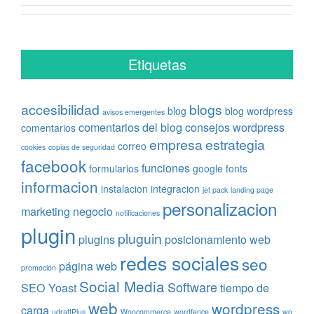
Etiquetas
accesibilidad
blogs
blog
blog wordpress
avisos emergentes
comentarios del blog
consejos wordpress
comentarios
empresa
estrategia
correo
cookies
copias de seguridad
facebook
funciones
formularios
google fonts
informacion
instalacion
integracion
jet pack
landing page
personalizacion
marketing
negocio
notificaciones
plugin
pluguin
plugins
posicionamiento web
redes sociales
seo
página web
promoción
Social Media
Software
SEO Yoast
tiempo de
web
wordpress
carga
udraftPlus
Woocommerce
wordfence
wp