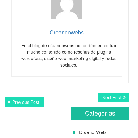
Creandowebs
En el blog de creandowebs.net podrás encontrar
mucho contenido como reseñas de plugins
wordpress, diseño web, marketing digital y redes
sociales.
Navegación
Next
Next Post
Previous
Previous Post
post:
de
post:
Categorías
entradas
Diseño Web