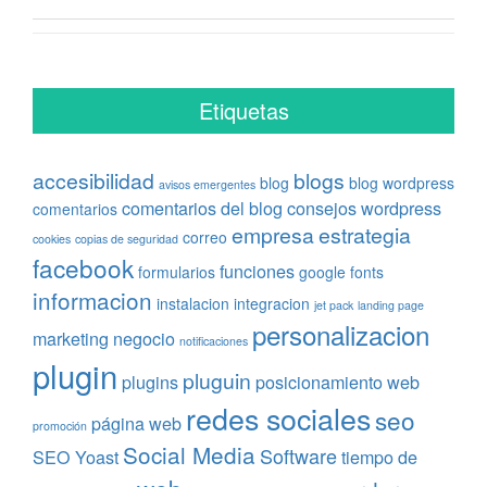
Etiquetas
accesibilidad
blogs
blog
blog wordpress
avisos emergentes
comentarios del blog
consejos wordpress
comentarios
empresa
estrategia
correo
cookies
copias de seguridad
facebook
funciones
formularios
google fonts
informacion
instalacion
integracion
jet pack
landing page
personalizacion
marketing
negocio
notificaciones
plugin
pluguin
plugins
posicionamiento web
redes sociales
seo
página web
promoción
Social Media
Software
SEO Yoast
tiempo de