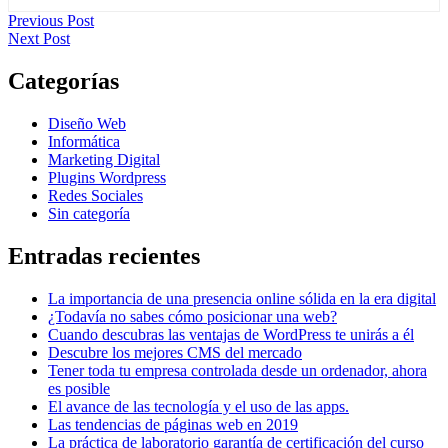
Navegación
Previous
Previous Post
Next
post:
Next Post
de
post:
entradas
Categorías
Diseño Web
Informática
Marketing Digital
Plugins Wordpress
Redes Sociales
Sin categoría
Entradas recientes
La importancia de una presencia online sólida en la era digital
¿Todavía no sabes cómo posicionar una web?
Cuando descubras las ventajas de WordPress te unirás a él
Descubre los mejores CMS del mercado
Tener toda tu empresa controlada desde un ordenador, ahora
es posible
El avance de las tecnología y el uso de las apps.
Las tendencias de páginas web en 2019
La práctica de laboratorio garantía de certificación del curso