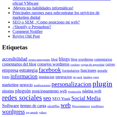
oficial VMware
¡Mejora tus habilidades informáticas!
Principales razones para subcontratar los servicios de
marketing digital
SEO o SEM, ¿Como posiciono mi web?
¿Shopify o Prestashop?
Comment Notifier
Revive Old Post
Etiquetas
accesibilidad
blogs
blog
blog wordpress
comentarios
avisos emergentes
comentarios del blog
consejos wordpress
correo
cookies
copias de seguridad
facebook
empresa
estrategia
funciones
formularios
google
informacion
fonts
instalacion
integracion
jet pack
landing page
plugin
personalizacion
marketing
negocio
notificaciones
pluguin
plugins
posicionamiento web
página web
promoción
redes sociales
seo
Social Media
SEO Yoast
web
Software
tiempo de carga
udraftPlus
Woocommerce
wordfence
wordpress
wp smush
yahoo