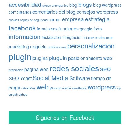
accesibilidad
blogs
blog
blog wordpress
avisos emergentes
comentarios del blog
consejos wordpress
comentarios
empresa
estrategia
correo
cookies
copias de seguridad
facebook
funciones
formularios
google fonts
informacion
instalacion
integracion
jet pack
landing page
personalizacion
marketing
negocio
notificaciones
plugin
pluguin
plugins
posicionamiento web
redes sociales
seo
página web
promoción
Social Media
Software
SEO Yoast
tiempo de
web
wordpress
carga
udraftPlus
Woocommerce
wordfence
wp
smush
yahoo
Siguenos en Facebook