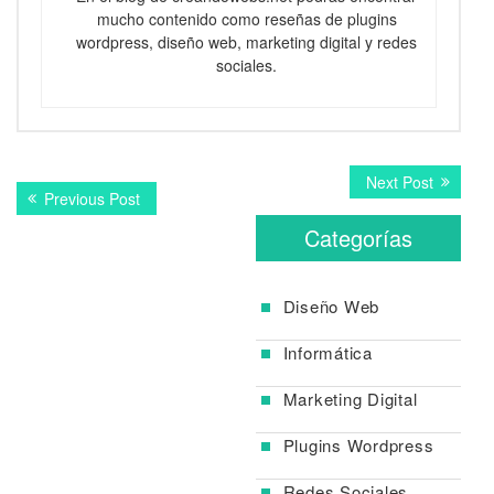
mucho contenido como reseñas de plugins
wordpress, diseño web, marketing digital y redes
sociales.
Navegación
Next
Next Post
Previous
Previous Post
post:
de
post:
Categorías
entradas
Diseño Web
Informática
Marketing Digital
Plugins Wordpress
Redes Sociales