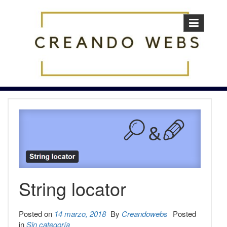
Skip
to
content
String locator
Posted on
14 marzo, 2018
By
Creandowebs
Posted
in
Sin categoría