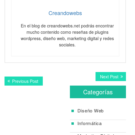
Creandowebs
En el blog de creandowebs.net podrás encontrar
mucho contenido como reseñas de plugins
wordpress, diseño web, marketing digital y redes
sociales.
Navegación
Next
Next Post
Previous
Previous Post
post:
de
post:
Categorías
entradas
Diseño Web
Informática