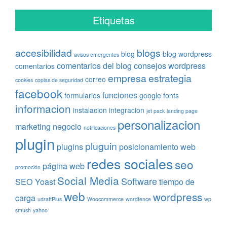
Etiquetas
accesibilidad
blogs
blog
blog wordpress
avisos emergentes
comentarios del blog
consejos wordpress
comentarios
empresa
estrategia
correo
cookies
copias de seguridad
facebook
funciones
formularios
google fonts
informacion
instalacion
integracion
jet pack
landing page
personalizacion
marketing
negocio
notificaciones
plugin
pluguin
plugins
posicionamiento web
redes sociales
seo
página web
promoción
Social Media
Software
SEO Yoast
tiempo de
web
wordpress
carga
udraftPlus
Woocommerce
wordfence
wp
smush
yahoo