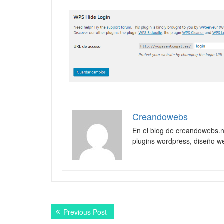
Creandowebs
En el blog de creandowebs.
plugins wordpress, diseño we
Navegación
Previous
Previous Post
de
post: