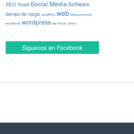
Social Media
Software
SEO Yoast
web
tiempo de carga
udraftPlus
Woocommerce
wordpress
wordfence
wp smush
yahoo
Siguenos en Facebook