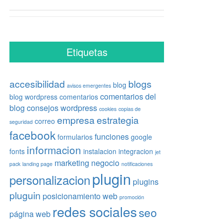
Etiquetas
accesibilidad
blogs
blog
avisos emergentes
comentarios del
blog wordpress
comentarios
blog
consejos wordpress
cookies
copias de
empresa
estrategia
correo
seguridad
facebook
funciones
formularios
google
informacion
fonts
instalacion
integracion
jet
marketing
negocio
pack
landing page
notificaciones
plugin
personalizacion
plugins
pluguin
posicionamiento web
promoción
redes sociales
seo
página web