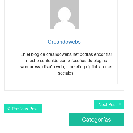
Creandowebs
En el blog de creandowebs.net podrás encontrar
mucho contenido como reseñas de plugins
wordpress, diseño web, marketing digital y redes
sociales.
Navegación
Next
Next Post
Previous
Previous Post
post:
de
post:
Categorías
entradas