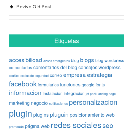
Revive Old Post
Etiquetas
accesibilidad
blogs
blog
blog wordpress
avisos emergentes
comentarios del blog
consejos wordpress
comentarios
empresa
estrategia
correo
cookies
copias de seguridad
facebook
funciones
formularios
google fonts
informacion
instalacion
integracion
jet pack
landing page
personalizacion
marketing
negocio
notificaciones
plugin
pluguin
plugins
posicionamiento web
redes sociales
seo
página web
promoción