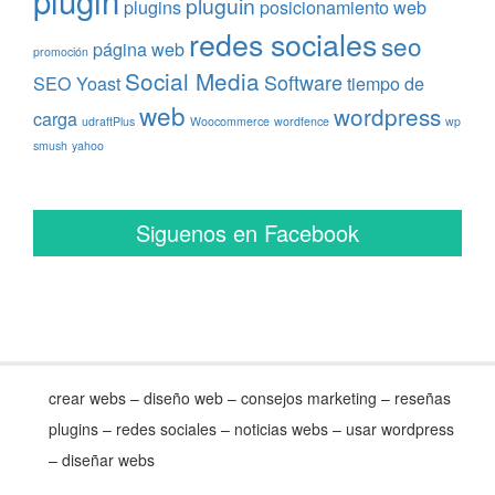
plugin
pluguin
plugins
posicionamiento web
redes sociales
seo
página web
promoción
Social Media
Software
SEO Yoast
tiempo de
web
wordpress
carga
udraftPlus
Woocommerce
wordfence
wp
smush
yahoo
Siguenos en Facebook
crear webs – diseño web – consejos marketing – reseñas
plugins – redes sociales – noticias webs – usar wordpress
– diseñar webs