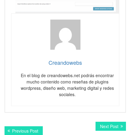
Creandowebs
En el blog de creandowebs.net podrás encontrar
mucho contenido como reseñas de plugins
wordpress, diseño web, marketing digital y redes
sociales.
Navegación
Next
Next Post
Previous
Previous Post
post: