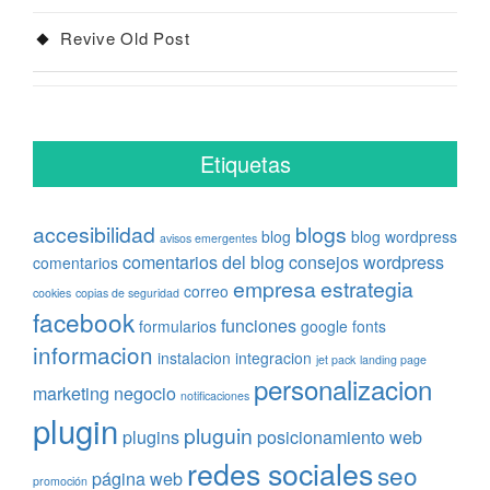
Revive Old Post
Etiquetas
accesibilidad
blogs
blog
blog wordpress
avisos emergentes
comentarios del blog
consejos wordpress
comentarios
empresa
estrategia
correo
cookies
copias de seguridad
facebook
funciones
formularios
google fonts
informacion
instalacion
integracion
jet pack
landing page
personalizacion
marketing
negocio
notificaciones
plugin
pluguin
plugins
posicionamiento web
redes sociales
seo
página web
promoción