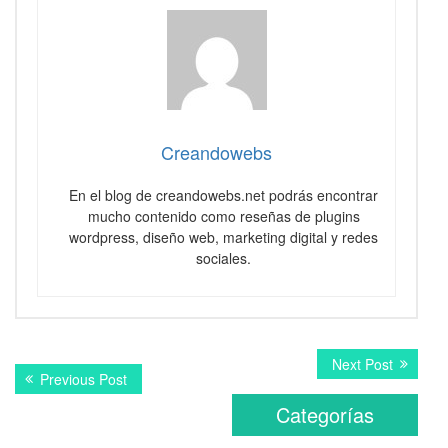
Creandowebs
En el blog de creandowebs.net podrás encontrar
mucho contenido como reseñas de plugins
wordpress, diseño web, marketing digital y redes
sociales.
Navegación
Next
Next Post
Previous
Previous Post
post:
de
post:
Categorías
entradas