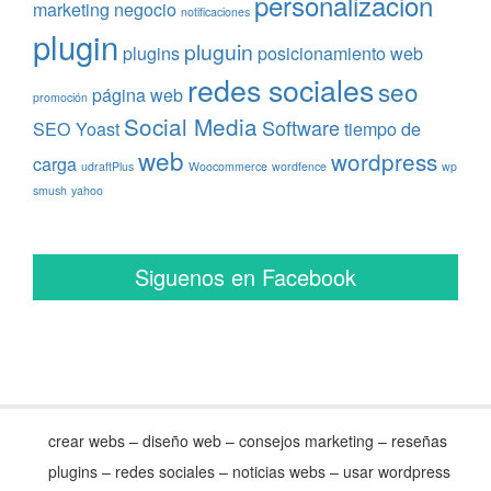
personalizacion
marketing
negocio
notificaciones
plugin
pluguin
plugins
posicionamiento web
redes sociales
seo
página web
promoción
Social Media
Software
SEO Yoast
tiempo de
web
wordpress
carga
udraftPlus
Woocommerce
wordfence
wp
smush
yahoo
Siguenos en Facebook
crear webs – diseño web – consejos marketing – reseñas
plugins – redes sociales – noticias webs – usar wordpress