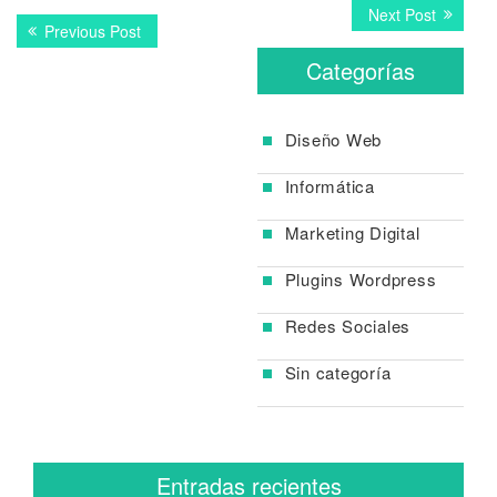
Navegación
Next
Next Post
Previous
Previous Post
post:
de
post:
Categorías
entradas
Diseño Web
Informática
Marketing Digital
Plugins Wordpress
Redes Sociales
Sin categoría
Entradas recientes