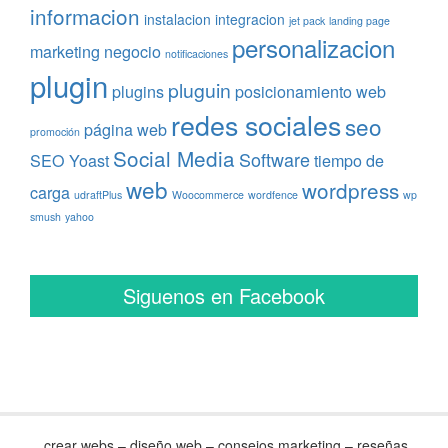
informacion
instalacion
integracion
jet pack
landing page
personalizacion
marketing
negocio
notificaciones
plugin
pluguin
plugins
posicionamiento web
redes sociales
seo
página web
promoción
Social Media
Software
SEO Yoast
tiempo de
web
wordpress
carga
udraftPlus
Woocommerce
wordfence
wp
smush
yahoo
Siguenos en Facebook
crear webs – diseño web – consejos marketing – reseñas