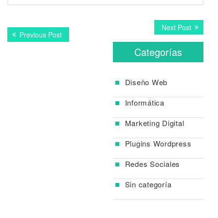
Navegación
Next
Next Post
Previous
Previous Post
post:
de
post:
Categorías
entradas
Diseño Web
Informática
Marketing Digital
Plugins Wordpress
Redes Sociales
Sin categoría