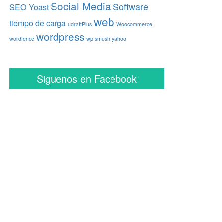
Social Media
Software
SEO Yoast
web
tiempo de carga
udraftPlus
Woocommerce
wordpress
wordfence
wp smush
yahoo
Siguenos en Facebook