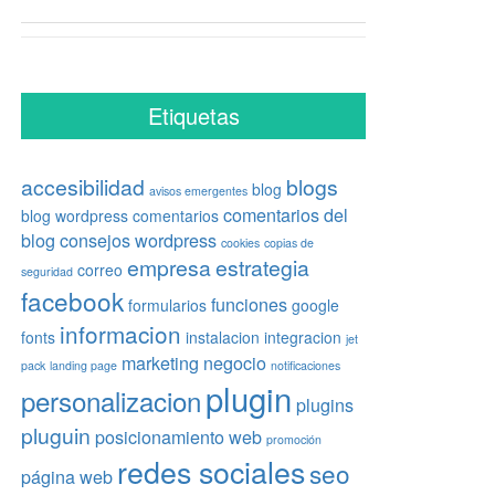
Etiquetas
accesibilidad
blogs
blog
avisos emergentes
comentarios del
blog wordpress
comentarios
blog
consejos wordpress
cookies
copias de
empresa
estrategia
correo
seguridad
facebook
funciones
formularios
google
informacion
fonts
instalacion
integracion
jet
marketing
negocio
pack
landing page
notificaciones
plugin
personalizacion
plugins
pluguin
posicionamiento web
promoción
redes sociales
seo
página web