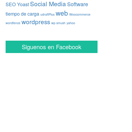
Social Media
Software
SEO Yoast
web
tiempo de carga
udraftPlus
Woocommerce
wordpress
wordfence
wp smush
yahoo
Siguenos en Facebook