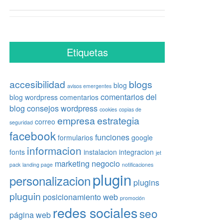
Etiquetas
accesibilidad
blogs
blog
avisos emergentes
comentarios del
blog wordpress
comentarios
blog
consejos wordpress
cookies
copias de
empresa
estrategia
correo
seguridad
facebook
funciones
formularios
google
informacion
fonts
instalacion
integracion
jet
marketing
negocio
pack
landing page
notificaciones
plugin
personalizacion
plugins
pluguin
posicionamiento web
promoción
redes sociales
seo
página web