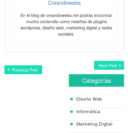
Creandowebs
En el blog de creandowebs.net podrás encontrar
mucho contenido como reseñas de plugins
wordpress, diseño web, marketing digital y redes
sociales.
Navegación
Next
Next Post
Previous
Previous Post
post:
de
post:
Categorías
entradas
Diseño Web
Informática
Marketing Digital