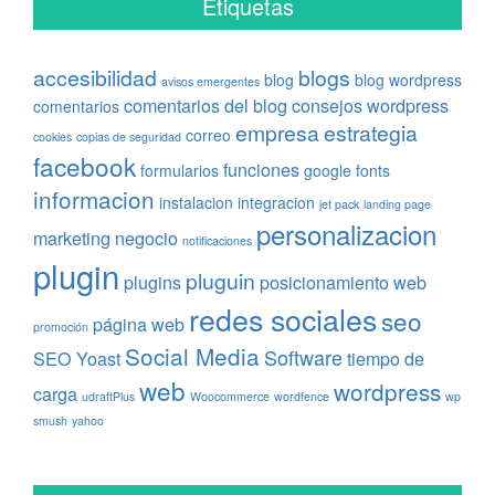
Etiquetas
accesibilidad
blogs
blog
blog wordpress
avisos emergentes
comentarios del blog
consejos wordpress
comentarios
empresa
estrategia
correo
cookies
copias de seguridad
facebook
funciones
formularios
google fonts
informacion
instalacion
integracion
jet pack
landing page
personalizacion
marketing
negocio
notificaciones
plugin
pluguin
plugins
posicionamiento web
redes sociales
seo
página web
promoción
Social Media
Software
SEO Yoast
tiempo de
web
wordpress
carga
udraftPlus
Woocommerce
wordfence
wp
smush
yahoo