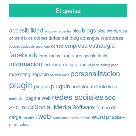
Etiquetas
accesibilidad
blogs
blog
blog wordpress
avisos emergentes
comentarios del blog
consejos wordpress
comentarios
empresa
estrategia
correo
cookies
copias de seguridad
facebook
funciones
formularios
google fonts
informacion
instalacion
integracion
jet pack
landing page
personalizacion
marketing
negocio
notificaciones
plugin
pluguin
plugins
posicionamiento web
redes sociales
seo
página web
promoción
Social Media
Software
SEO Yoast
tiempo de
web
wordpress
carga
udraftPlus
Woocommerce
wordfence
wp
smush
yahoo