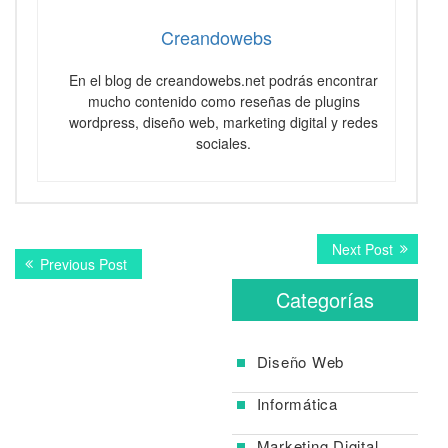
Creandowebs
En el blog de creandowebs.net podrás encontrar
mucho contenido como reseñas de plugins
wordpress, diseño web, marketing digital y redes
sociales.
Navegación
Next
Next Post
Previous
Previous Post
post:
de
post:
Categorías
entradas
Diseño Web
Informática
Marketing Digital