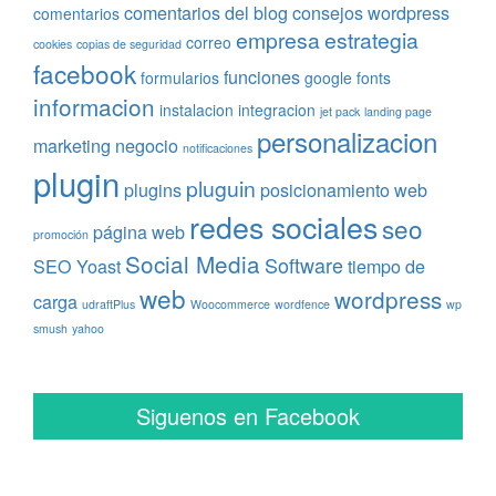
comentarios del blog
consejos wordpress
comentarios
empresa
estrategia
correo
cookies
copias de seguridad
facebook
funciones
formularios
google fonts
informacion
instalacion
integracion
jet pack
landing page
personalizacion
marketing
negocio
notificaciones
plugin
pluguin
plugins
posicionamiento web
redes sociales
seo
página web
promoción
Social Media
Software
SEO Yoast
tiempo de
web
wordpress
carga
udraftPlus
Woocommerce
wordfence
wp
smush
yahoo
Siguenos en Facebook