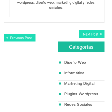
wordpress, diseño web, marketing digital y redes
sociales.
Navegación
Next
Next Post
Previous
Previous Post
post:
de
post:
Categorías
entradas
Diseño Web
Informática
Marketing Digital
Plugins Wordpress
Redes Sociales