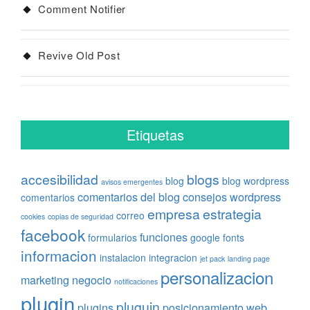
Comment Notifier
Revive Old Post
Etiquetas
accesibilidad
blogs
blog
blog wordpress
avisos emergentes
comentarios del blog
consejos wordpress
comentarios
empresa
estrategia
correo
cookies
copias de seguridad
facebook
funciones
formularios
google fonts
informacion
instalacion
integracion
jet pack
landing page
personalizacion
marketing
negocio
notificaciones
plugin
pluguin
plugins
posicionamiento web