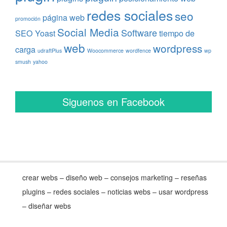
redes sociales
seo
página web
promoción
Social Media
Software
SEO Yoast
tiempo de
web
wordpress
carga
udraftPlus
Woocommerce
wordfence
wp
smush
yahoo
Siguenos en Facebook
crear webs – diseño web – consejos marketing – reseñas
plugins – redes sociales – noticias webs – usar wordpress
– diseñar webs