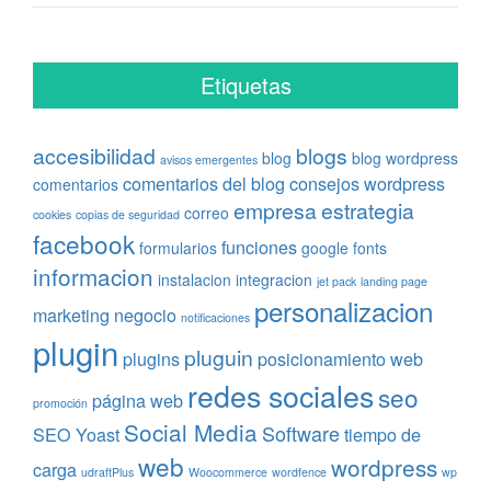
Etiquetas
accesibilidad
blogs
blog
blog wordpress
avisos emergentes
comentarios del blog
consejos wordpress
comentarios
empresa
estrategia
correo
cookies
copias de seguridad
facebook
funciones
formularios
google fonts
informacion
instalacion
integracion
jet pack
landing page
personalizacion
marketing
negocio
notificaciones
plugin
pluguin
plugins
posicionamiento web
redes sociales
seo
página web
promoción
Social Media
Software
SEO Yoast
tiempo de
web
wordpress
carga
udraftPlus
Woocommerce
wordfence
wp