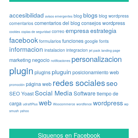
accesibilidad
blogs
blog
blog wordpress
avisos emergentes
comentarios del blog
consejos wordpress
comentarios
empresa
estrategia
correo
cookies
copias de seguridad
facebook
funciones
formularios
google fonts
informacion
instalacion
integracion
jet pack
landing page
personalizacion
marketing
negocio
notificaciones
plugin
pluguin
plugins
posicionamiento web
redes sociales
seo
página web
promoción
Social Media
Software
SEO Yoast
tiempo de
web
wordpress
carga
udraftPlus
Woocommerce
wordfence
wp
smush
yahoo
Siguenos en Facebook