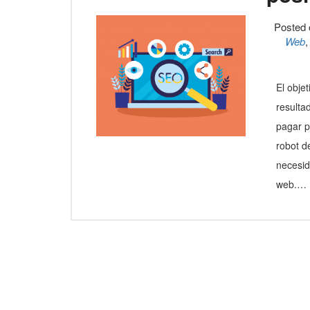
Posted
Web
El obje
resulta
pagar p
robot d
necesid
web.…