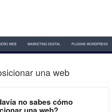
SEÑO WEB
MARKETING DIGITAL
PLUGINS WORDPRESS
sicionar una web
davía no sabes cómo
cionar una web?