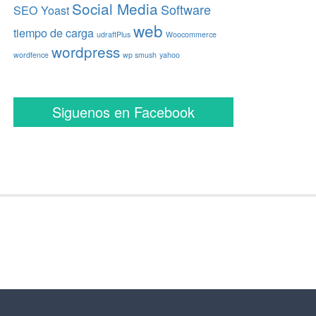
Social Media
Software
SEO Yoast
web
tiempo de carga
udraftPlus
Woocommerce
wordpress
wordfence
wp smush
yahoo
Siguenos en Facebook