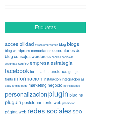
Etiquetas
accesibilidad
blogs
blog
avisos emergentes
comentarios del
blog wordpress
comentarios
blog
consejos wordpress
cookies
copias de
empresa
estrategia
correo
seguridad
facebook
funciones
formularios
google
informacion
fonts
instalacion
integracion
jet
marketing
negocio
pack
landing page
notificaciones
plugin
personalizacion
plugins
pluguin
posicionamiento web
promoción
redes sociales
seo
página web