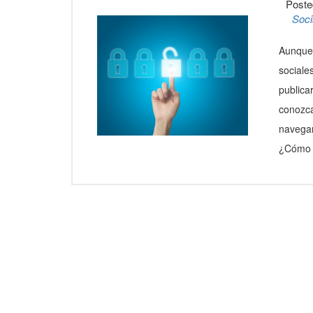
Poste
Soci
Aunque 
sociale
publica
conozc
navegar
¿Cómo 