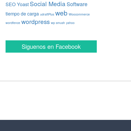
Social Media
Software
SEO Yoast
web
tiempo de carga
udraftPlus
Woocommerce
wordpress
wordfence
wp smush
yahoo
Siguenos en Facebook