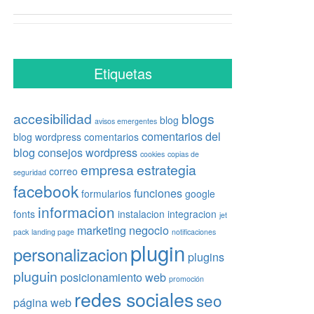
Etiquetas
accesibilidad
blogs
blog
avisos emergentes
comentarios del
blog wordpress
comentarios
blog
consejos wordpress
cookies
copias de
empresa
estrategia
correo
seguridad
facebook
funciones
formularios
google
informacion
fonts
instalacion
integracion
jet
marketing
negocio
pack
landing page
notificaciones
plugin
personalizacion
plugins
pluguin
posicionamiento web
promoción
redes sociales
seo
página web