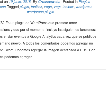
ed on
19 junio, 2018
By
Creandowebs
Posted in
Plugins
ress
Tagged
plugin
,
toolbox
,
vcgs
,
vcgs toolbox
,
wordpress
,
wordpress plugin
S? Es un plugin de WordPress que promete tener
zacions y que por el momento, incluye las siguientes funciones:
 enviar eventos a Google Analytics cada vez que se publique
ntario nuevo. A todos los comentarios podemos agregar un
 de Tweet. Podemos agregar la imagen destacada a RRS. Con
tics podemos agregar…