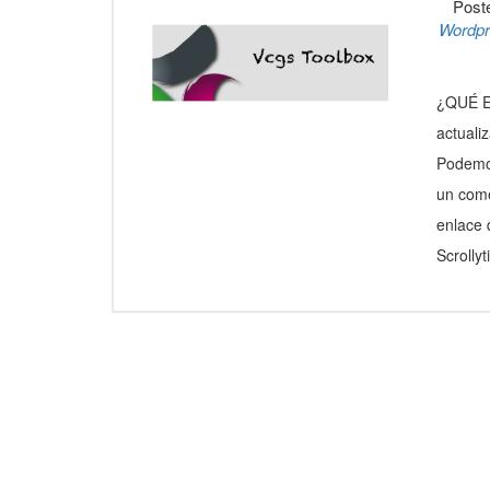
Post
Wordp
¿QUÉ E
actuali
Podemos
un come
enlace
Scrolly