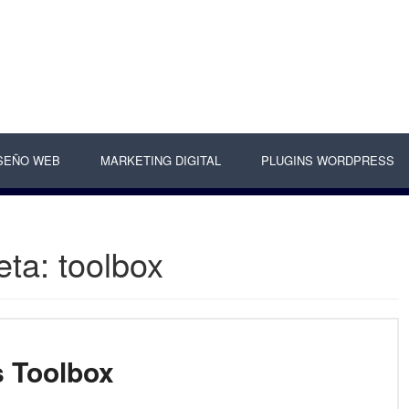
SEÑO WEB
MARKETING DIGITAL
PLUGINS WORDPRESS
eta:
toolbox
 Toolbox