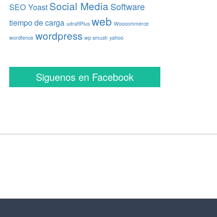
Social Media
Software
SEO Yoast
web
tiempo de carga
udraftPlus
Woocommerce
wordpress
wordfence
wp smush
yahoo
Siguenos en Facebook