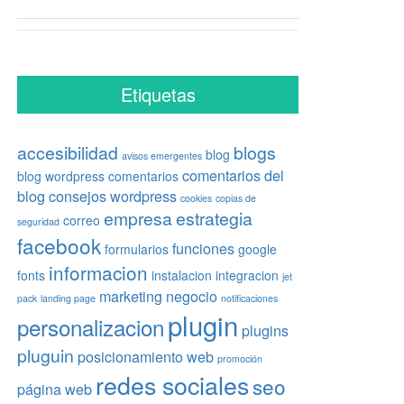
Etiquetas
accesibilidad
blogs
blog
avisos emergentes
comentarios del
blog wordpress
comentarios
blog
consejos wordpress
cookies
copias de
empresa
estrategia
correo
seguridad
facebook
funciones
formularios
google
informacion
fonts
instalacion
integracion
jet
marketing
negocio
pack
landing page
notificaciones
plugin
personalizacion
plugins
pluguin
posicionamiento web
promoción
redes sociales
seo
página web