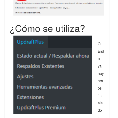
¿Cómo se utiliza?
Cu
and
o
ya
hay
am
os
inst
ala
do
y