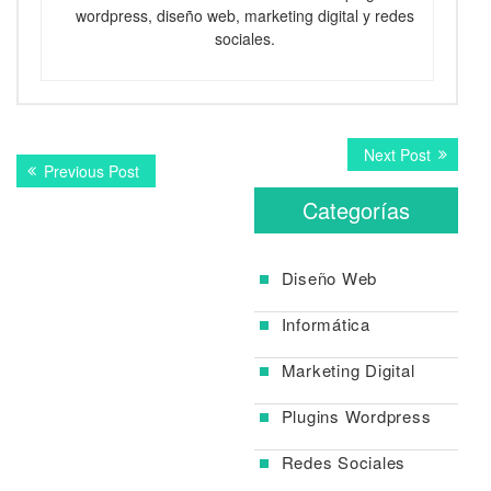
wordpress, diseño web, marketing digital y redes
sociales.
Navegación
Next
Next Post
Previous
Previous Post
post:
de
post:
Categorías
entradas
Diseño Web
Informática
Marketing Digital
Plugins Wordpress
Redes Sociales