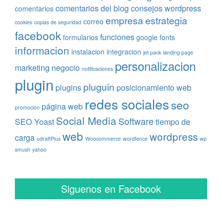
comentarios del blog
consejos wordpress
comentarios
empresa
estrategia
correo
cookies
copias de seguridad
facebook
funciones
formularios
google fonts
informacion
instalacion
integracion
jet pack
landing page
personalizacion
marketing
negocio
notificaciones
plugin
pluguin
plugins
posicionamiento web
redes sociales
seo
página web
promoción
Social Media
Software
SEO Yoast
tiempo de
web
wordpress
carga
udraftPlus
Woocommerce
wordfence
wp
smush
yahoo
Siguenos en Facebook