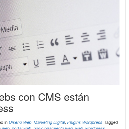
webs con CMS están
ess
ed in
Diseño Web
,
Marketing Digital
,
Plugins Wordpress
Tagged
a web
,
portal web
,
posicionamiento web
,
web
,
wordpress