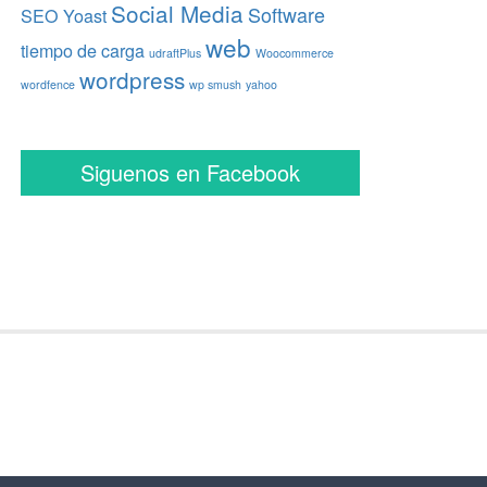
Social Media
Software
SEO Yoast
web
tiempo de carga
udraftPlus
Woocommerce
wordpress
wordfence
wp smush
yahoo
Siguenos en Facebook