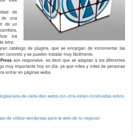
lidad de
s de una
tir de un
 cambios,
icar los
de letra.
gran catálogo de plugins, que se encargan de incrementar las
en concreto y se pueden instalar muy fácilmente.
Press
son responsive, es decir que se adaptan a los diferentes
go muy importante hoy en día, ya que miles y miles de personas
 para entrar en páginas webs.
ologias/seis-de-cada-diez-webs-con-cms-estan-construidas-sobre-
jas-de-utilizar-wordpress-para-la-web-de-tu-negocio/