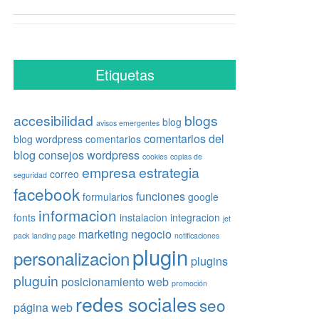
Etiquetas
accesibilidad
blogs
blog
avisos emergentes
comentarios del
blog wordpress
comentarios
blog
consejos wordpress
cookies
copias de
empresa
estrategia
correo
seguridad
facebook
funciones
formularios
google
informacion
fonts
instalacion
integracion
jet
marketing
negocio
pack
landing page
notificaciones
plugin
personalizacion
plugins
pluguin
posicionamiento web
promoción
redes sociales
seo
página web