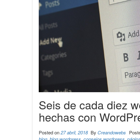
Seis de cada diez 
hechas con WordPr
Posted on
27 abril, 2018
By
Creandowebs
Post
blog
,
blog wordpress
,
consejos wordpress
,
págin