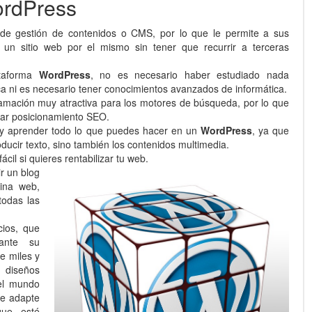
WordPress
de gestión de contenidos o CMS, por lo que le permite a sus
 un sitio web por el mismo sin tener que recurrir a terceras
ataforma
WordPress
, no es necesario haber estudiado nada
ca ni es necesario tener conocimientos avanzados de informática.
amación muy atractiva para los motores de búsqueda, por lo que
izar posicionamiento SEO.
 y aprender todo lo que puedes hacer en un
WordPress
, ya que
oducir texto, sino también los contenidos multimedia.
ácil si quieres rentabilizar tu web.
ir un blog
ina web,
todas las
cios, que
nte su
e miles y
diseños
 el mundo
se adapte
ue esté