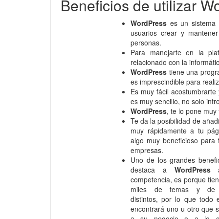
Beneficios de utilizar 
WordPress
es un sistema 
usuarios crear y mantener
personas.
Para manejarte en la pl
relacionado con la informáti
WordPress
tiene una progr
es imprescindible para real
Es muy fácil acostumbrarte
es muy sencillo, no solo intr
WordPress
, te lo pone muy f
Te da la posibilidad de añad
muy rápidamente a tu pág
algo muy beneficioso para 
empresas.
Uno de los grandes benefi
destaca a
WordPress
a
competencia, es porque tien
miles de temas y de 
distintos, por lo que todo
encontrará uno u otro que 
a su negocio o a lo q