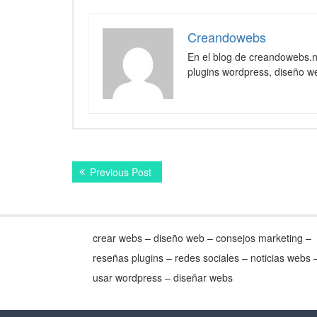
Creandowebs
En el blog de creandowebs.
plugins wordpress, diseño we
Navegación
Previous
Previous Post
de
post:
entradas
crear webs – diseño web – consejos marketing –
reseñas plugins – redes sociales – noticias webs 
usar wordpress – diseñar webs