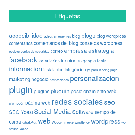
Etiquetas
accesibilidad
blogs
blog
blog wordpress
avisos emergentes
comentarios del blog
consejos wordpress
comentarios
empresa
estrategia
correo
cookies
copias de seguridad
facebook
funciones
formularios
google fonts
informacion
instalacion
integracion
jet pack
landing page
personalizacion
marketing
negocio
notificaciones
plugin
pluguin
plugins
posicionamiento web
redes sociales
seo
página web
promoción
Social Media
Software
SEO Yoast
tiempo de
web
wordpress
carga
udraftPlus
Woocommerce
wordfence
wp
smush
yahoo