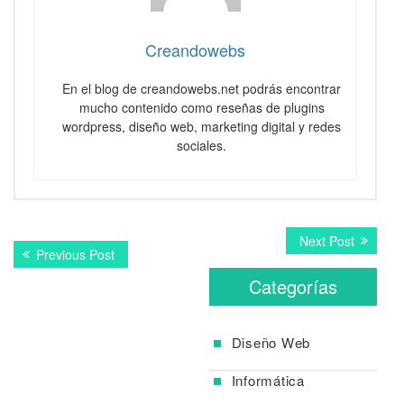
Creandowebs
En el blog de creandowebs.net podrás encontrar
mucho contenido como reseñas de plugins
wordpress, diseño web, marketing digital y redes
sociales.
Navegación
Next
Next Post
Previous
Previous Post
post:
de
post:
Categorías
entradas
Diseño Web
Informática