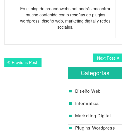
En el blog de creandowebs.net podrás encontrar
mucho contenido como reseñas de plugins
wordpress, diseño web, marketing digital y redes
sociales.
Navegación
Next
Next Post
Previous
Previous Post
post:
de
post:
Categorías
entradas
Diseño Web
Informática
Marketing Digital
Plugins Wordpress