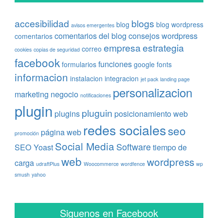
accesibilidad
blogs
blog
blog wordpress
avisos emergentes
comentarios del blog
consejos wordpress
comentarios
empresa
estrategia
correo
cookies
copias de seguridad
facebook
funciones
formularios
google fonts
informacion
instalacion
integracion
jet pack
landing page
personalizacion
marketing
negocio
notificaciones
plugin
pluguin
plugins
posicionamiento web
redes sociales
seo
página web
promoción
Social Media
Software
SEO Yoast
tiempo de
web
wordpress
carga
udraftPlus
Woocommerce
wordfence
wp
smush
yahoo
Siguenos en Facebook