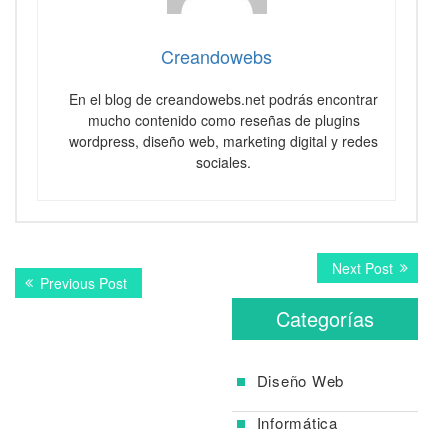
Creandowebs
En el blog de creandowebs.net podrás encontrar
mucho contenido como reseñas de plugins
wordpress, diseño web, marketing digital y redes
sociales.
Navegación
Next
Next Post
Previous
Previous Post
post:
de
post:
Categorías
entradas
Diseño Web
Informática