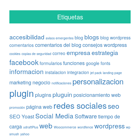
Etiquetas
accesibilidad
blogs
blog
blog wordpress
avisos emergentes
comentarios del blog
consejos wordpress
comentarios
empresa
estrategia
correo
cookies
copias de seguridad
facebook
funciones
formularios
google fonts
informacion
instalacion
integracion
jet pack
landing page
personalizacion
marketing
negocio
notificaciones
plugin
pluguin
plugins
posicionamiento web
redes sociales
seo
página web
promoción
Social Media
Software
SEO Yoast
tiempo de
web
wordpress
carga
udraftPlus
Woocommerce
wordfence
wp
smush
yahoo