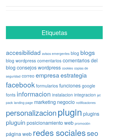
Etiquetas
accesibilidad
blogs
blog
avisos emergentes
comentarios del
blog wordpress
comentarios
blog
consejos wordpress
cookies
copias de
empresa
estrategia
correo
seguridad
facebook
funciones
formularios
google
informacion
fonts
instalacion
integracion
jet
marketing
negocio
pack
landing page
notificaciones
plugin
personalizacion
plugins
pluguin
posicionamiento web
promoción
redes sociales
seo
página web