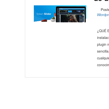
Post
Wordpr
¿QUÉ E
instala
plugin 
sencill
cualqui
conocim