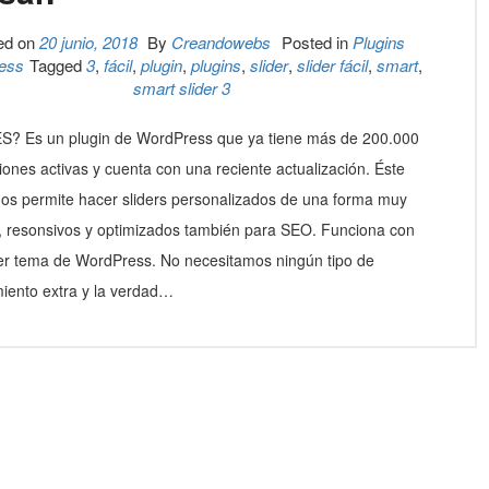
ed on
20 junio, 2018
By
Creandowebs
Posted in
Plugins
ess
Tagged
3
,
fácil
,
plugin
,
plugins
,
slider
,
slider fácil
,
smart
,
smart slider 3
S? Es un plugin de WordPress que ya tiene más de 200.000
ciones activas y cuenta con una reciente actualización. Éste
nos permite hacer sliders personalizados de una forma muy
a, resonsivos y optimizados también para SEO. Funciona con
er tema de WordPress. No necesitamos ningún tipo de
iento extra y la verdad…