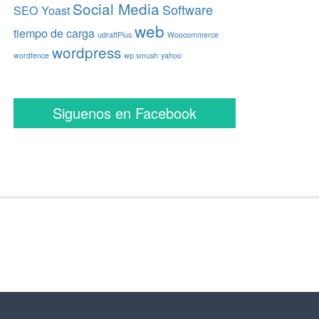
Social Media
Software
SEO Yoast
web
tiempo de carga
udraftPlus
Woocommerce
wordpress
wordfence
wp smush
yahoo
Siguenos en Facebook