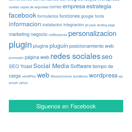
empresa
estrategia
correo
cookies
copias de seguridad
facebook
funciones
formularios
google fonts
informacion
instalacion
integracion
jet pack
landing page
personalizacion
marketing
negocio
notificaciones
plugin
pluguin
plugins
posicionamiento web
redes sociales
seo
página web
promoción
Social Media
Software
SEO Yoast
tiempo de
web
wordpress
carga
udraftPlus
Woocommerce
wordfence
wp
smush
yahoo
Siguenos en Facebook