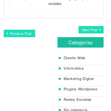
sociales.
Navegación
Next
Next Post
Previous
Previous Post
post:
de
post:
Categorías
entradas
Diseño Web
Informática
Marketing Digital
Plugins Wordpress
Redes Sociales
Sin categoría