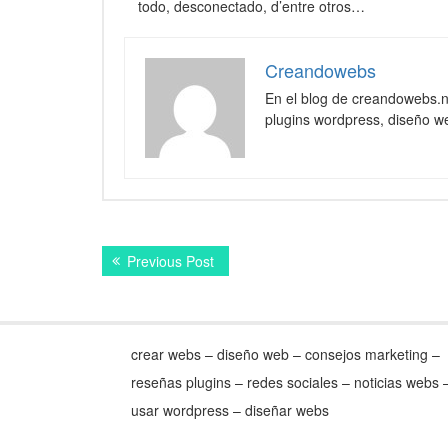
todo, desconectado, d’entre otros…
Creandowebs
En el blog de creandowebs.
plugins wordpress, diseño we
Navegación
Previous
Previous Post
de
post:
entradas
crear webs – diseño web – consejos marketing –
reseñas plugins – redes sociales – noticias webs 
usar wordpress – diseñar webs