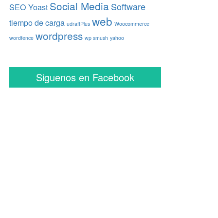
Social Media
Software
SEO Yoast
web
tiempo de carga
udraftPlus
Woocommerce
wordpress
wordfence
wp smush
yahoo
Siguenos en Facebook