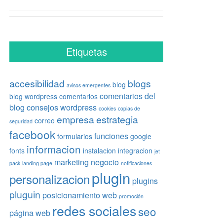
Etiquetas
accesibilidad
blogs
blog
avisos emergentes
comentarios del
blog wordpress
comentarios
blog
consejos wordpress
cookies
copias de
empresa
estrategia
correo
seguridad
facebook
funciones
formularios
google
informacion
fonts
instalacion
integracion
jet
marketing
negocio
pack
landing page
notificaciones
plugin
personalizacion
plugins
pluguin
posicionamiento web
promoción
redes sociales
seo
página web