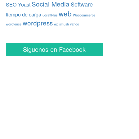
Social Media
Software
SEO Yoast
web
tiempo de carga
udraftPlus
Woocommerce
wordpress
wordfence
wp smush
yahoo
Siguenos en Facebook