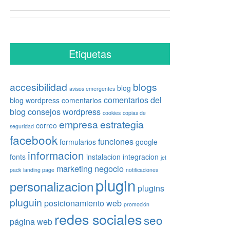
Etiquetas
accesibilidad
blogs
blog
avisos emergentes
comentarios del
blog wordpress
comentarios
blog
consejos wordpress
cookies
copias de
empresa
estrategia
correo
seguridad
facebook
funciones
formularios
google
informacion
fonts
instalacion
integracion
jet
marketing
negocio
pack
landing page
notificaciones
plugin
personalizacion
plugins
pluguin
posicionamiento web
promoción
redes sociales
seo
página web