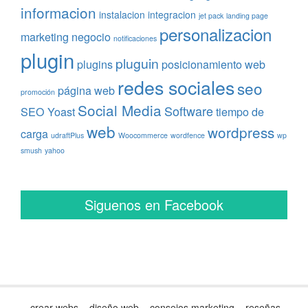
informacion
instalacion
integracion
jet pack
landing page
personalizacion
marketing
negocio
notificaciones
plugin
pluguin
plugins
posicionamiento web
redes sociales
seo
página web
promoción
Social Media
Software
SEO Yoast
tiempo de
web
wordpress
carga
udraftPlus
Woocommerce
wordfence
wp
smush
yahoo
Siguenos en Facebook
crear webs – diseño web – consejos marketing – reseñas