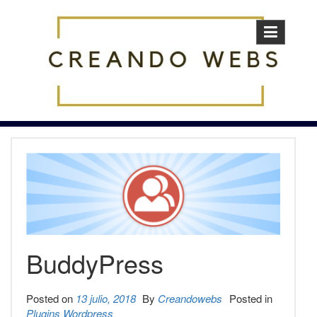
Skip
to
content
BuddyPress
Posted on
13 julio, 2018
By
Creandowebs
Posted in
Plugins Wordpress