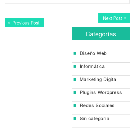
Navegación
Next
Next Post
Previous
Previous Post
post:
de
post:
Categorías
entradas
Diseño Web
Informática
Marketing Digital
Plugins Wordpress
Redes Sociales
Sin categoría