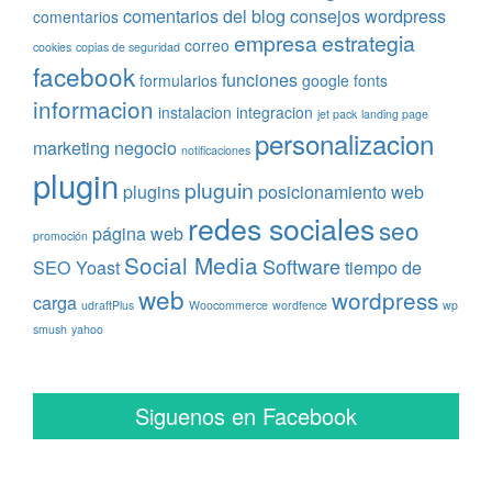
comentarios del blog
consejos wordpress
comentarios
empresa
estrategia
correo
cookies
copias de seguridad
facebook
funciones
formularios
google fonts
informacion
instalacion
integracion
jet pack
landing page
personalizacion
marketing
negocio
notificaciones
plugin
pluguin
plugins
posicionamiento web
redes sociales
seo
página web
promoción
Social Media
Software
SEO Yoast
tiempo de
web
wordpress
carga
udraftPlus
Woocommerce
wordfence
wp
smush
yahoo
Siguenos en Facebook