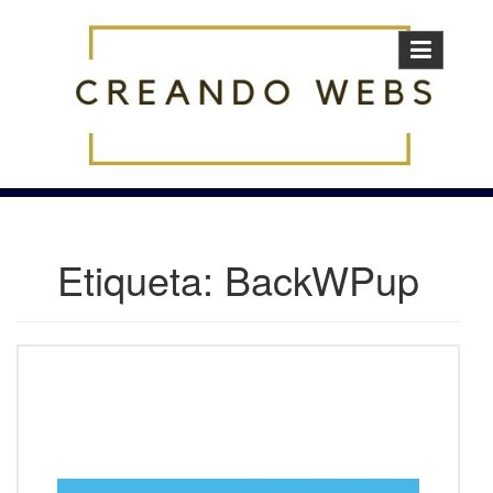
Skip
to
content
Etiqueta:
BackWPup