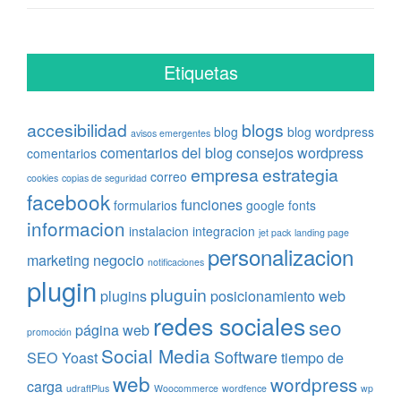
Etiquetas
accesibilidad
blogs
blog
blog wordpress
avisos emergentes
comentarios del blog
consejos wordpress
comentarios
empresa
estrategia
correo
cookies
copias de seguridad
facebook
funciones
formularios
google fonts
informacion
instalacion
integracion
jet pack
landing page
personalizacion
marketing
negocio
notificaciones
plugin
pluguin
plugins
posicionamiento web
redes sociales
seo
página web
promoción
Social Media
Software
SEO Yoast
tiempo de
web
wordpress
carga
udraftPlus
Woocommerce
wordfence
wp