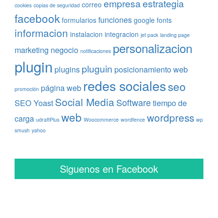
empresa
estrategia
correo
cookies
copias de seguridad
facebook
funciones
formularios
google fonts
informacion
instalacion
integracion
jet pack
landing page
personalizacion
marketing
negocio
notificaciones
plugin
pluguin
plugins
posicionamiento web
redes sociales
seo
página web
promoción
Social Media
Software
SEO Yoast
tiempo de
web
wordpress
carga
udraftPlus
Woocommerce
wordfence
wp
smush
yahoo
Siguenos en Facebook