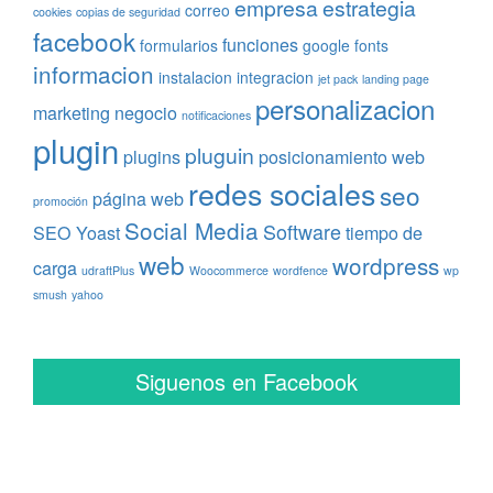
empresa
estrategia
correo
cookies
copias de seguridad
facebook
funciones
formularios
google fonts
informacion
instalacion
integracion
jet pack
landing page
personalizacion
marketing
negocio
notificaciones
plugin
pluguin
plugins
posicionamiento web
redes sociales
seo
página web
promoción
Social Media
Software
SEO Yoast
tiempo de
web
wordpress
carga
udraftPlus
Woocommerce
wordfence
wp
smush
yahoo
Siguenos en Facebook