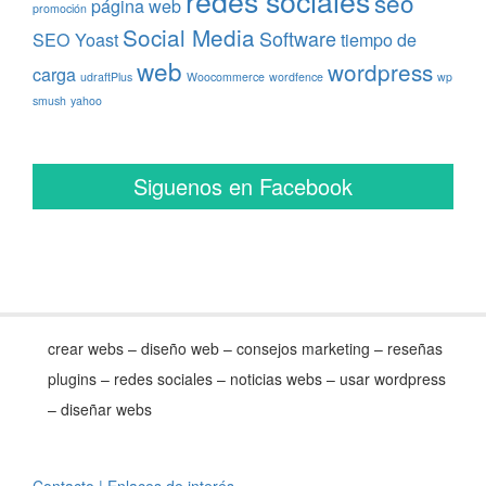
redes sociales
seo
página web
promoción
Social Media
Software
SEO Yoast
tiempo de
web
wordpress
carga
udraftPlus
Woocommerce
wordfence
wp
smush
yahoo
Siguenos en Facebook
crear webs – diseño web – consejos marketing – reseñas
plugins – redes sociales – noticias webs – usar wordpress
– diseñar webs