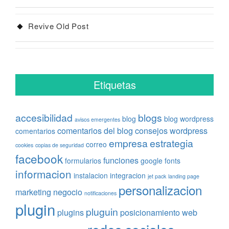
Revive Old Post
Etiquetas
accesibilidad
blogs
blog
blog wordpress
avisos emergentes
comentarios del blog
consejos wordpress
comentarios
empresa
estrategia
correo
cookies
copias de seguridad
facebook
funciones
formularios
google fonts
informacion
instalacion
integracion
jet pack
landing page
personalizacion
marketing
negocio
notificaciones
plugin
pluguin
plugins
posicionamiento web