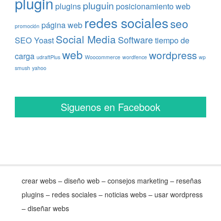
plugin
pluguin
plugins
posicionamiento web
redes sociales
seo
página web
promoción
Social Media
Software
SEO Yoast
tiempo de
web
wordpress
carga
udraftPlus
Woocommerce
wordfence
wp
smush
yahoo
Siguenos en Facebook
crear webs – diseño web – consejos marketing – reseñas
plugins – redes sociales – noticias webs – usar wordpress
– diseñar webs