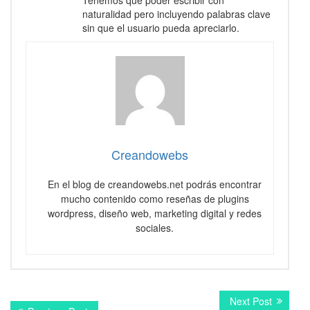
Tenemos que poder escribir con
naturalidad pero incluyendo palabras clave
sin que el usuario pueda apreciarlo.
Creandowebs
En el blog de creandowebs.net podrás encontrar
mucho contenido como reseñas de plugins
wordpress, diseño web, marketing digital y redes
sociales.
Navegación
Next
Next Post