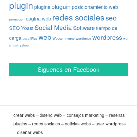
plugin
pluguin
plugins
posicionamiento web
redes sociales
seo
página web
promoción
Social Media
Software
SEO Yoast
tiempo de
web
wordpress
carga
udraftPlus
Woocommerce
wordfence
wp
smush
yahoo
Siguenos en Facebook
crear webs – diseño web – consejos marketing – reseñas
plugins – redes sociales – noticias webs – usar wordpress
– diseñar webs