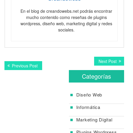
En el blog de creandowebs.net podrás encontrar
mucho contenido como reseñas de plugins
wordpress, diseño web, marketing digital y redes
sociales.
Navegación
Next
Next Post
Previous
Previous Post
post:
de
post:
Categorías
entradas
Diseño Web
Informática
Marketing Digital
Plugins Wordpress