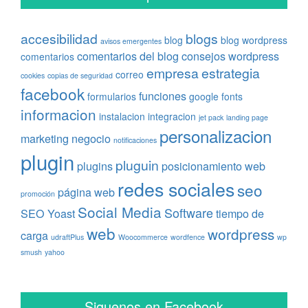
accesibilidad
blogs
blog
blog wordpress
avisos emergentes
comentarios del blog
consejos wordpress
comentarios
empresa
estrategia
correo
cookies
copias de seguridad
facebook
funciones
formularios
google fonts
informacion
instalacion
integracion
jet pack
landing page
personalizacion
marketing
negocio
notificaciones
plugin
pluguin
plugins
posicionamiento web
redes sociales
seo
página web
promoción
Social Media
Software
SEO Yoast
tiempo de
web
wordpress
carga
udraftPlus
Woocommerce
wordfence
wp
smush
yahoo
Siguenos en Facebook