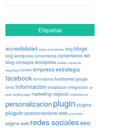
Etiquetas
accesibilidad
blogs
blog
avisos emergentes
comentarios del
blog wordpress
comentarios
blog
consejos wordpress
cookies
copias de
empresa
estrategia
correo
seguridad
facebook
funciones
formularios
google
informacion
fonts
instalacion
integracion
jet
marketing
negocio
pack
landing page
notificaciones
plugin
personalizacion
plugins
pluguin
posicionamiento web
promoción
redes sociales
seo
página web