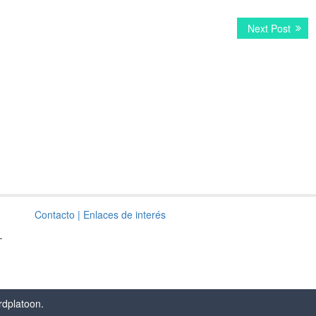
Next
Next Post
post:
Contacto
| Enlaces de interés
–
rdplatoon
.