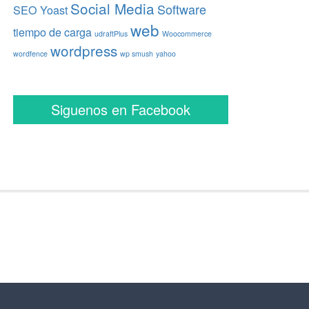
Social Media
Software
SEO Yoast
web
tiempo de carga
udraftPlus
Woocommerce
wordpress
wordfence
wp smush
yahoo
Siguenos en Facebook