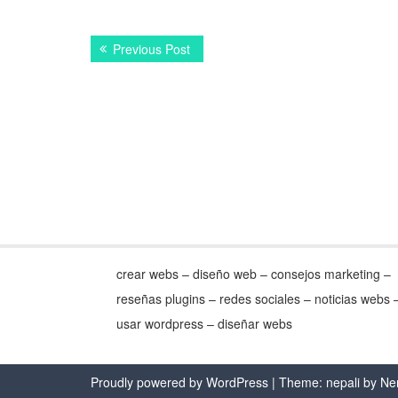
Navegación
Previous
Previous Post
de
post:
entradas
crear webs – diseño web – consejos marketing –
reseñas plugins – redes sociales – noticias webs 
usar wordpress – diseñar webs
Proudly powered by WordPress
| Theme: nepali by
Ne